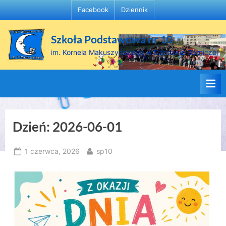
Skip
Facebook
Dziennik
to
content
Szkoła Podstawowa nr 10
im. Kornela Makuszyńskiego w Dąbrowie Górniczej
Dzień:
2026-06-01
Posted
By
1 czerwca, 2026
sp10
on