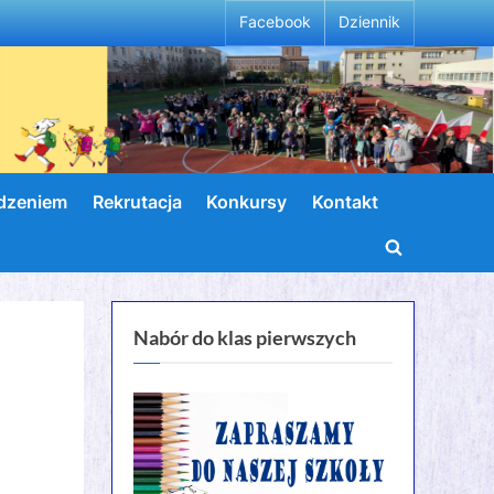
Facebook
Dziennik
wdzeniem
Rekrutacja
Konkursy
Kontakt
Toggle
search
form
Nabór do klas pierwszych