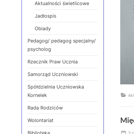
Aktualności świetlicowe
Jadłospis
Obiady
Pedagog/ pedagog specjalny/
psycholog
Rzecznik Praw Ucznia
Samorząd Uczniowski
Spółdzielnia Uczniowska
Kornelek
Ak
Rada Rodziców
Mię
Wolontariat
Biblioteka
Po
3 