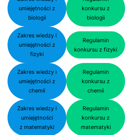
umiejętności z
konkursu z
biologii
biologii
Zakres wiedzy i
Regulamin
umiejętności z
konkursu z fizyki
fizyki
Zakres wiedzy i
Regulamin
umiejętności z
konkursu z
chemii
chemii
Zakres wiedzy i
Regulamin
umiejętności
konkursu z
z matematyki
matematyki