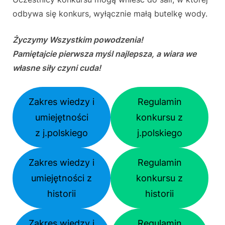
odbywa się konkurs, wyłącznie małą butelkę wody.
Życzymy Wszystkim powodzenia!
Pamiętajcie pierwsza myśl najlepsza, a wiara we
własne siły czyni cuda!​
Zakres wiedzy i
Regulamin
umiejętności
konkursu z
z j.polskiego
j.polskiego
Zakres wiedzy i
Regulamin
umiejętności z
konkursu z
historii
historii
Zakres wiedzy i
Regulamin