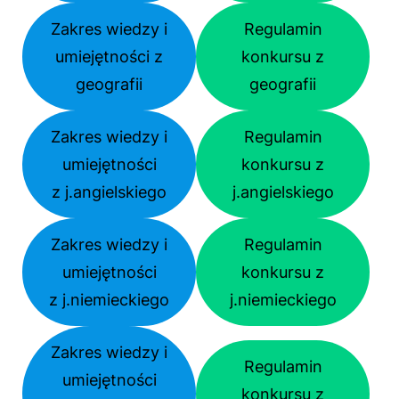
Zakres wiedzy i
Regulamin
umiejętności z
konkursu z
geografii
geografii
Zakres wiedzy i
Regulamin
umiejętności
konkursu z
z j.angielskiego
j.angielskiego
Zakres wiedzy i
Regulamin
umiejętności
konkursu z
z j.niemieckiego
j.niemieckiego
Zakres wiedzy i
Regulamin
umiejętności
konkursu z