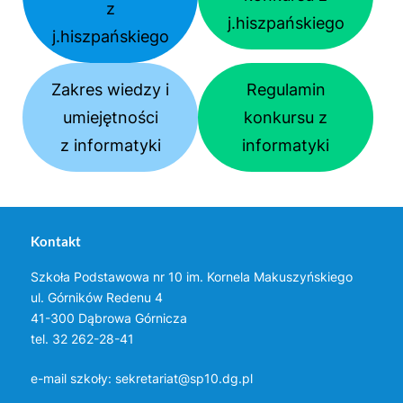
z
j.hiszpańskiego
j.hiszpańskiego
Zakres wiedzy i
Regulamin
umiejętności
konkursu z
z informatyki
informatyki
Kontakt
Szkoła Podstawowa nr 10 im. Kornela Makuszyńskiego
ul. Górników Redenu 4
41-300 Dąbrowa Górnicza
tel. 32 262-28-41
e-mail szkoły:
sekretariat@sp10.dg.pl