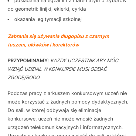
posiadania na egzamin z matematyki przyborów
do geometrii: linijki, ekierki, cyrkla
okazania legitymacji szkolnej
Zabrania się używania długopisu z czarnym
tuszem, ołówków i korektorów
PRZYPOMINAMY
:
KAŻDY UCZESTNIK ABY MÓC
WZIĄĆ UDZIAŁ W KONKURSIE MUSI ODDAĆ
ZGODĘ/RODO
Podczas pracy z arkuszem konkursowym uczeń nie
może korzystać z żadnych pomocy dydaktycznych.
Do sali, w której odbywają się eliminacje
konkursowe, uczeń nie może wnosić żadnych
urządzeń telekomunikacyjnych i informatycznych.
Uczestnicy konkursu mogą wnieść do sali, w której