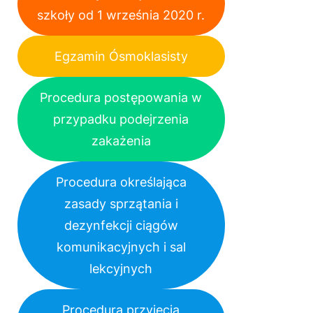
szkoły od 1 września 2020 r.
Egzamin Ósmoklasisty
Procedura postępowania w
przypadku podejrzenia
zakażenia
Procedura określająca
zasady sprzątania i
dezynfekcji ciągów
komunikacyjnych i sal
lekcyjnych
Procedura przyjęcia