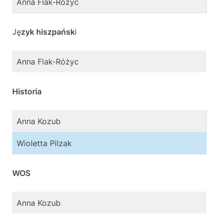
Anna Flak-Różyc
Ję
zyk hiszpańsk
i
Anna Flak-Różyc
Historia
Anna Kozub
Wioletta Pilzak
WOS
Anna Kozub