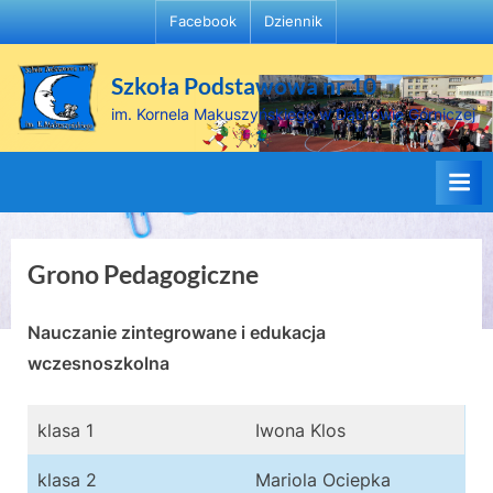
Skip
Facebook
Dziennik
to
content
Szkoła Podstawowa nr 10
im. Kornela Makuszyńskiego w Dąbrowie Górniczej
Grono Pedagogiczne
Nauczanie zintegrowane i edukacja
wczesnoszkolna
klasa 1
Iwona Klos
klasa 2
Mariola Ociepka