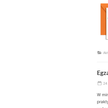
Ak
Egz
Po
24
on
W min
prakt