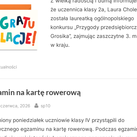
Z wielką radością i dumą informuj
że uczennica klasy 2a, Laura Chol
została laureatką ogólnopolskiego
konkursu „Przygody przedsiębiorc
Grosika”, zajmując zaszczytne 3. m
w kraju.
tualności
amin na kartę rowerową
sted
By
 czerwca, 2026
sp10
iony poniedziałek uczniowie klasy IV przystąpili do
ycznego egzaminu na kartę rowerową. Podczas egzami