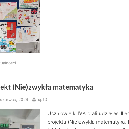
tualności
jekt (Nie)zwykła matematyka
sted
By
 czerwca, 2026
sp10
Uczniowie kl.IVA brali udział w III e
projektu (Nie)zwykła matematyka. 