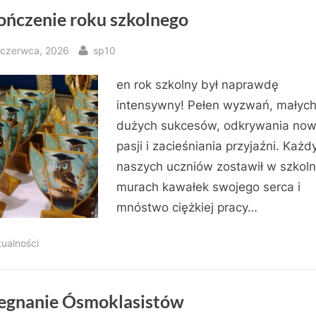
ończenie roku szkolnego
sted
By
 czerwca, 2026
sp10
en rok szkolny był naprawdę
intensywny! Pełen wyzwań, małych
dużych sukcesów, odkrywania no
pasji i zacieśniania przyjaźni. Każd
naszych uczniów zostawił w szkol
murach kawałek swojego serca i
mnóstwo ciężkiej pracy…
tualności
egnanie Ósmoklasistów