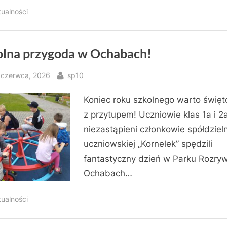
tualności
olna przygoda w Ochabach!
sted
By
 czerwca, 2026
sp10
Koniec roku szkolnego warto świę
z przytupem! Uczniowie klas 1a i 2
niezastąpieni członkowie spółdzieln
uczniowskiej „Kornelek” spędzili
fantastyczny dzień w Parku Rozry
Ochabach…
tualności