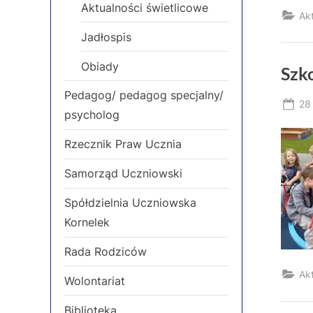
Aktualności świetlicowe
Ak
Jadłospis
Obiady
Szk
Pedagog/ pedagog specjalny/
Po
28
psycholog
on
Rzecznik Praw Ucznia
Samorząd Uczniowski
Spółdzielnia Uczniowska
Kornelek
Rada Rodziców
Ak
Wolontariat
Biblioteka