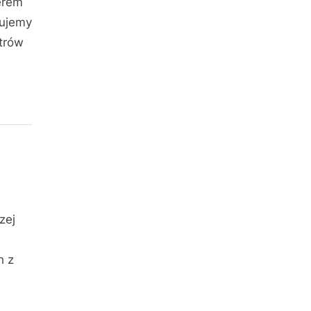
erem
lujemy
trów
zej
h z