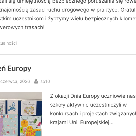
ali się umiejętnością bezpiecznego poruszania się row
znajomością zasad ruchu drogowego w praktyce. Gratu
tkim uczestnikom i życzymy wielu bezpiecznych kilome
werowych trasach!
tualności
eń Europy
sted
By
 czerwca, 2026
sp10
Z okazji Dnia Europy uczniowie nas
szkoły aktywnie uczestniczyli w
konkursach i projektach związanyc
krajami Unii Europejskiej…