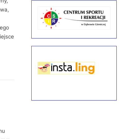
emy,
ewa,
zego
iejsce
nu