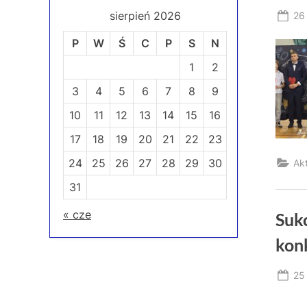
sierpień 2026
Po
26
on
P
W
Ś
C
P
S
N
1
2
3
4
5
6
7
8
9
10
11
12
13
14
15
16
17
18
19
20
21
22
23
24
25
26
27
28
29
30
Ak
31
« cze
Suk
kon
Po
25
on