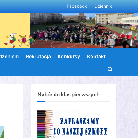
Facebook
Dziennik
wdzeniem
Rekrutacja
Konkursy
Kontakt
Toggle
search
form
Nabór do klas pierwszych