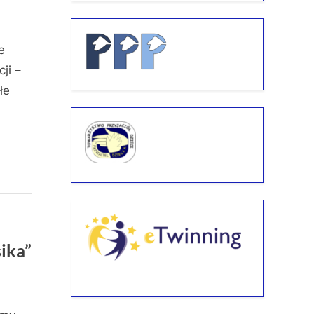
e
ji –
łe
ika”