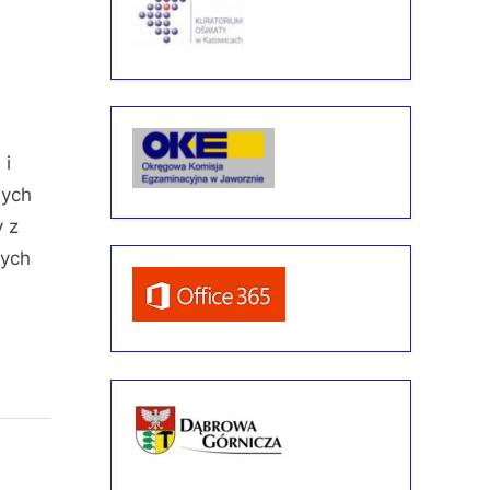
 i
wych
y z
nych