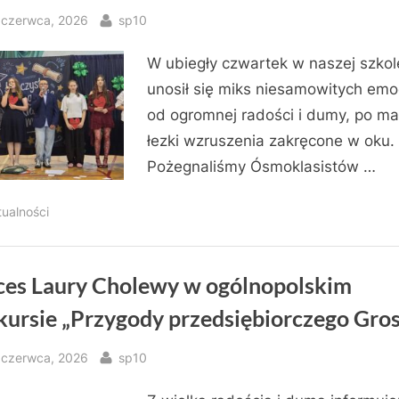
sted
By
 czerwca, 2026
sp10
W ubiegły czwartek w naszej szkol
unosił się miks niesamowitych emoc
od ogromnej radości i dumy, po ma
łezki wzruszenia zakręcone w oku.
Pożegnaliśmy Ósmoklasistów …
tualności
ces Laury Cholewy w ogólnopolskim
kursie „Przygody przedsiębiorczego Gros
sted
By
 czerwca, 2026
sp10