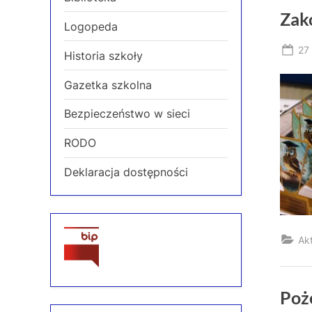
Zak
Logopeda
Po
27
Historia szkoły
on
Gazetka szkolna
Bezpieczeństwo w sieci
RODO
Deklaracja dostępności
Ak
Poż