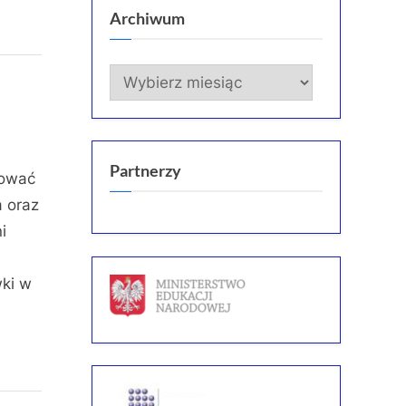
Archiwum
Archiwum
Partnerzy
tować
a oraz
i
wki w