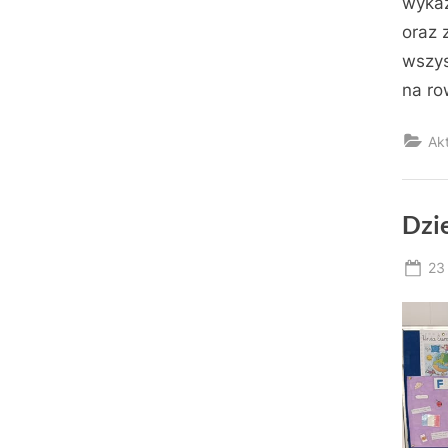
wykaz
oraz 
wszys
na ro
Ak
Dzi
Po
23
on