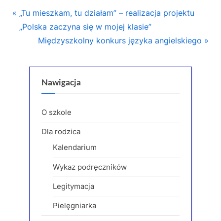
Nawigacja
P
„Tu mieszkam, tu działam” – realizacja projektu
r
„Polska zaczyna się w mojej klasie”
wpisu
e
N
Międzyszkolny konkurs języka angielskiego
v
e
i
x
o
t
Nawigacja
u
P
s
o
O szkole
P
s
Dla rodzica
o
t
Kalendarium
s
:
t
Wykaz podręczników
:
Legitymacja
Pielęgniarka