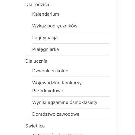
Dla rodzica
s
t
Kalendarium
P
:
o
Wykaz podręczników
s
Legitymacja
t
:
Pielęgniarka
Dla ucznia
Dzwonki szkolne
Wojewódzkie Konkursy
Przedmiotowe
Wyniki egzaminu ósmoklasisty
Doradztwo zawodowe
Świetlica