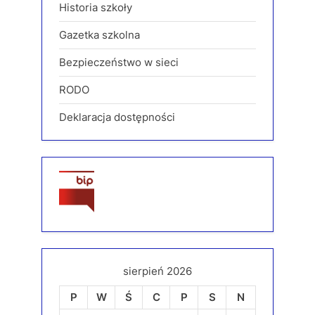
Historia szkoły
Gazetka szkolna
Bezpieczeństwo w sieci
RODO
Deklaracja dostępności
sierpień 2026
P
W
Ś
C
P
S
N