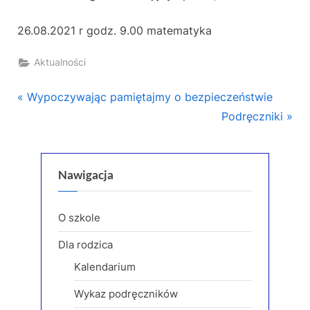
26.08.2021 r godz. 9.00 matematyka
Aktualności
Nawigacja
P
Wypoczywając pamiętajmy o bezpieczeństwie
r
N
Podręczniki
wpisu
e
e
v
x
i
t
Nawigacja
o
P
u
o
O szkole
s
s
Dla rodzica
P
t
Kalendarium
o
:
s
Wykaz podręczników
t