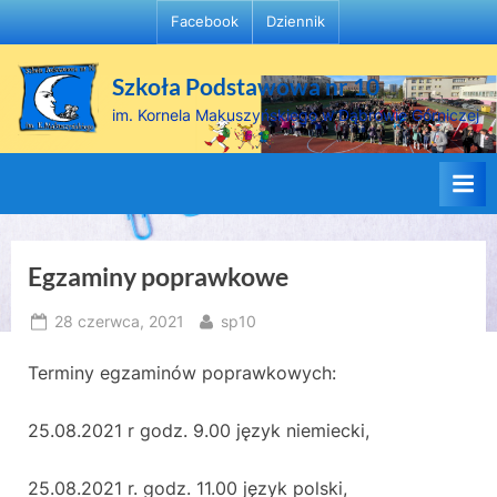
Skip
Facebook
Dziennik
to
content
Szkoła Podstawowa nr 10
im. Kornela Makuszyńskiego w Dąbrowie Górniczej
Egzaminy poprawkowe
Posted
By
28 czerwca, 2021
sp10
on
Terminy egzaminów poprawkowych:
25.08.2021 r godz. 9.00 język niemiecki,
25.08.2021 r. godz. 11.00 język polski,