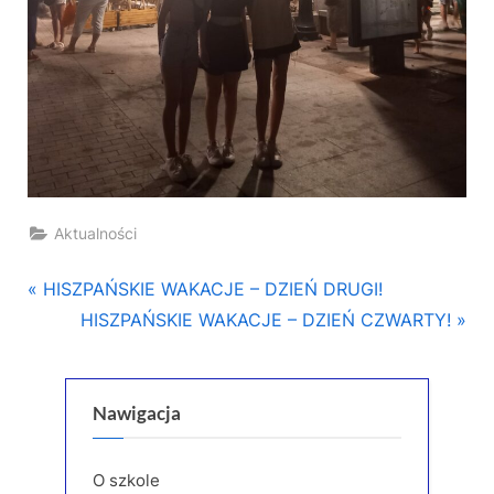
Aktualności
Nawigacja
P
HISZPAŃSKIE WAKACJE – DZIEŃ DRUGI!
r
N
HISZPAŃSKIE WAKACJE – DZIEŃ CZWARTY!
wpisu
e
e
v
x
i
t
Nawigacja
o
P
u
o
O szkole