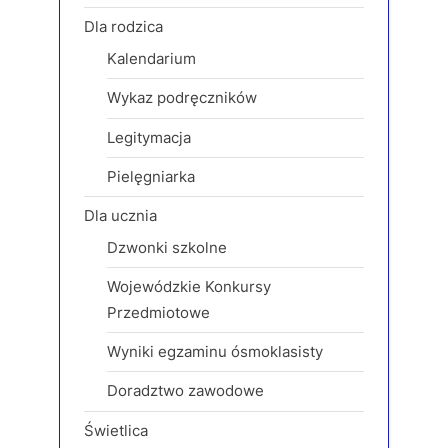
s
s
Dla rodzica
P
t
Kalendarium
o
:
s
Wykaz podręczników
t
Legitymacja
:
Pielęgniarka
Dla ucznia
Dzwonki szkolne
Wojewódzkie Konkursy
Przedmiotowe
Wyniki egzaminu ósmoklasisty
Doradztwo zawodowe
Świetlica