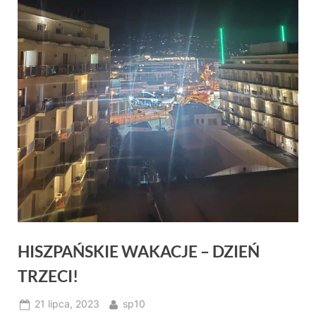
HISZPAŃSKIE WAKACJE – DZIEŃ
TRZECI!
Posted
By
21 lipca, 2023
sp10