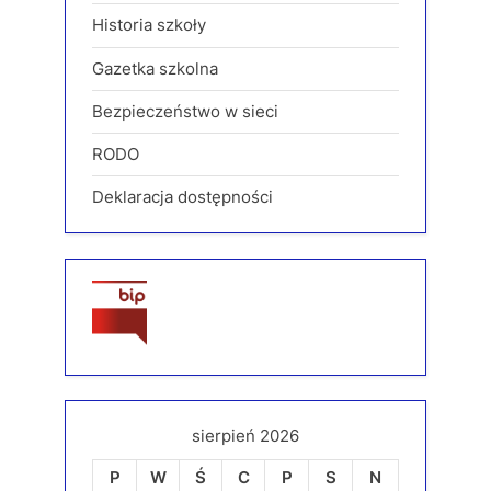
Historia szkoły
Gazetka szkolna
Bezpieczeństwo w sieci
RODO
Deklaracja dostępności
sierpień 2026
P
W
Ś
C
P
S
N