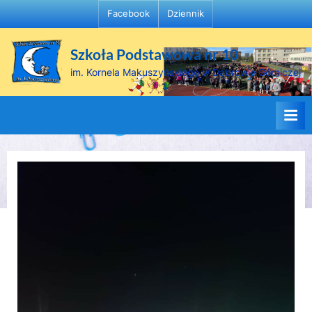
Skip
Facebook
Dziennik
to
content
Szkoła Podstawowa nr 10
im. Kornela Makuszyńskiego w Dąbrowie Górniczej