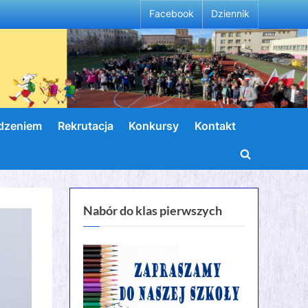
Facebook
Dziennik
wdzeniem
Rekrutacja
Konkursy
Kontakt
Toggle
search
form
Nabór do klas pierwszych