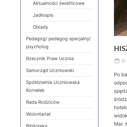
Aktualności świetlicowe
Jadłospis
Obiady
Pedagog/ pedagog specjalny/
psycholog
HIS
Rzecznik Praw Ucznia
Po
21 
on
Samorząd Uczniowski
Po ba
Spółdzielnia Uczniowska
odpo
Kornelek
spędz
śródz
Rada Rodziców
hotel
Wolontariat
widok
Mar. 
Biblioteka