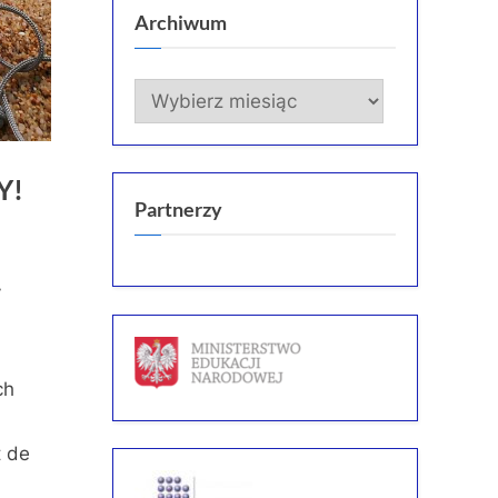
Archiwum
Archiwum
Y!
Partnerzy
y
ch
t de