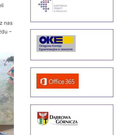
li
 z nas
zdu –