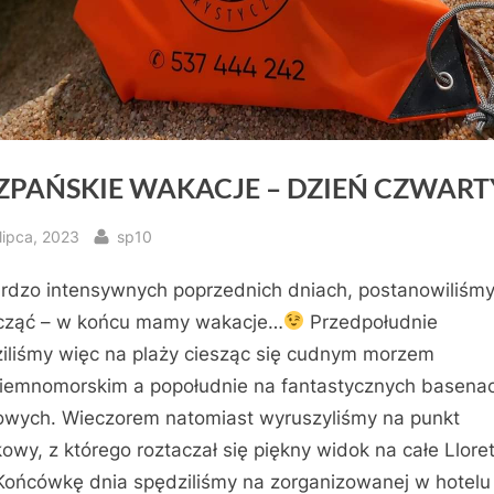
ZPAŃSKIE WAKACJE – DZIEŃ CZWART
sted
By
lipca, 2023
sp10
rdzo intensywnych poprzednich dniach, postanowiliśm
cząć – w końcu mamy wakacje…
Przedpołudnie
iliśmy więc na plaży ciesząc się cudnym morzem
iemnomorskim a popołudnie na fantastycznych basena
owych. Wieczorem natomiast wyruszyliśmy na punkt
owy, z którego roztaczał się piękny widok na całe Llore
Końcówkę dnia spędziliśmy na zorganizowanej w hotelu