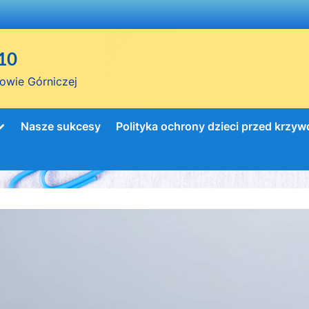
10
owie Górniczej
Toggle
Nasze sukcesy
Polityka ochrony dzieci przed krzy
sub-
menu