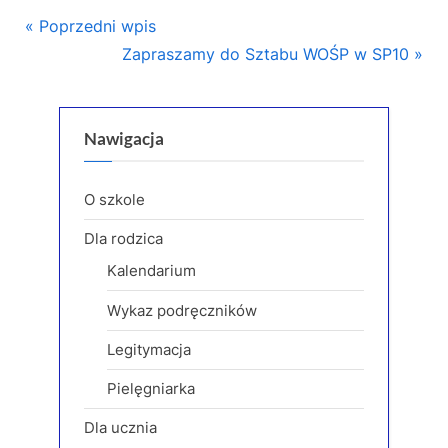
Nawigacja
P
Poprzedni wpis
r
N
Zapraszamy do Sztabu WOŚP w SP10
wpisu
e
e
v
x
i
t
Nawigacja
o
P
u
o
O szkole
s
s
Dla rodzica
P
t
Kalendarium
o
:
s
Wykaz podręczników
t
Legitymacja
:
Pielęgniarka
Dla ucznia