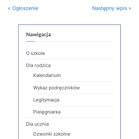
Nawigacja
P
N
Ogłoszenie
Następny wpis
r
e
wpisu
e
x
v
t
Nawigacja
i
P
o
o
O szkole
u
s
Dla rodzica
s
t
Kalendarium
P
:
o
Wykaz podręczników
s
Legitymacja
t
:
Pielęgniarka
Dla ucznia
Dzwonki szkolne