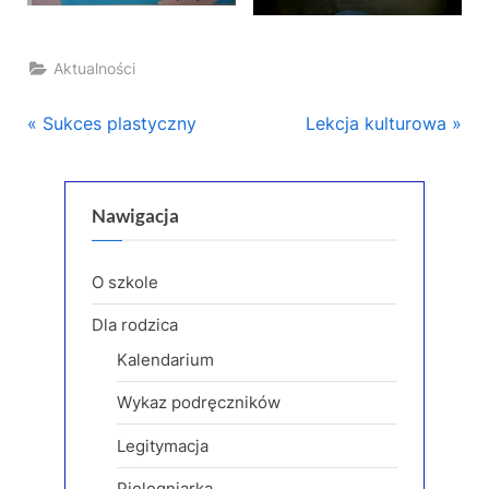
Aktualności
Nawigacja
P
N
Sukces plastyczny
Lekcja kulturowa
r
e
wpisu
e
x
v
t
Nawigacja
i
P
o
o
O szkole
u
s
Dla rodzica
s
t
Kalendarium
P
:
o
Wykaz podręczników
s
Legitymacja
t
:
Pielęgniarka