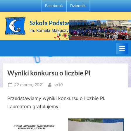
Skip
Facebook
Dziennik
to
content
Szkoła Podstawowa nr 10
im. Kornela Makuszyńskiego w Dąbrowie Górniczej
Wyniki konkursu o liczbie PI
Posted
By
22 marca, 2021
sp10
on
Przedstawiamy wyniki konkursu o liczbie PI.
Laureatom gratulujemy!