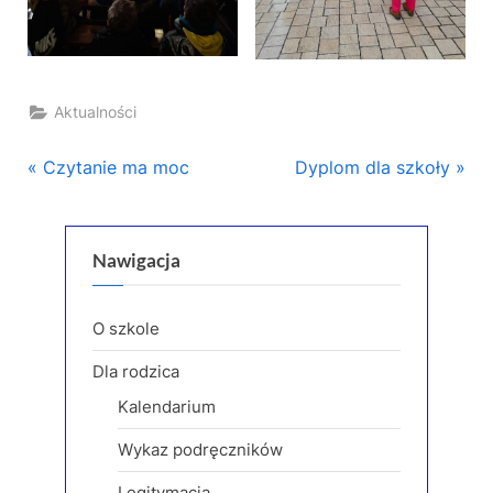
Aktualności
Nawigacja
P
N
Czytanie ma moc
Dyplom dla szkoły
r
e
wpisu
e
x
v
t
Nawigacja
i
P
o
o
O szkole
u
s
Dla rodzica
s
t
Kalendarium
P
:
o
Wykaz podręczników
s
Legitymacja