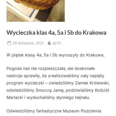
Wycieczka klas 4a, 5a i 5b do Krakowa
Posted
By
26 listopada, 2021
sp10
on
W piątek klasy 4a, 5a i 5b wyruszyły do Krakowa.
Pogoda nas nie rozpieszczała, ale doskonałe
nastroje sprawiły, że zrealizowaliśmy cały napięty
program wycieczki – zwiedziliśmy Zamek Królewski,
odwiedziliśmy Smoczą Jamę, podziwialiśmy Kościół
Mariacki i wysłuchaliśmy słynnego hejnału.
Odwiedziliśmy fantastyczne Muzeum Podziemia