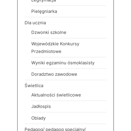
t
:
Pielęgniarka
Dla ucznia
Dzwonki szkolne
Wojewódzkie Konkursy
Przedmiotowe
Wyniki egzaminu ósmoklasisty
Doradztwo zawodowe
Świetlica
Aktualności świetlicowe
Jadłospis
Obiady
Pedagog/ pedagog specjalny/