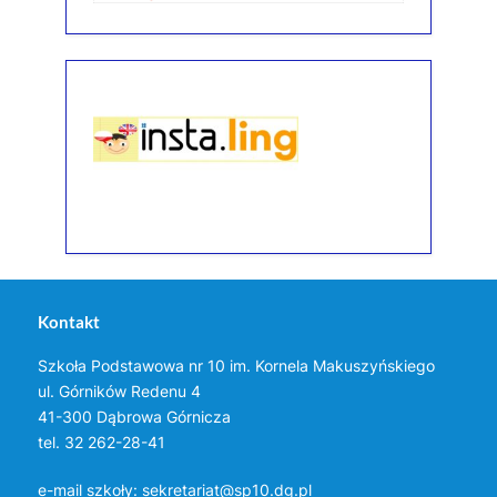
Kontakt
Szkoła Podstawowa nr 10 im. Kornela Makuszyńskiego
ul. Górników Redenu 4
41-300 Dąbrowa Górnicza
tel. 32 262-28-41
e-mail szkoły:
sekretariat@sp10.dg.pl