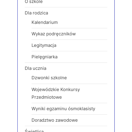
O szkole
P
t
Dla rodzica
o
:
Kalendarium
s
t
Wykaz podręczników
:
Legitymacja
Pielęgniarka
Dla ucznia
Dzwonki szkolne
Wojewódzkie Konkursy
Przedmiotowe
Wyniki egzaminu ósmoklasisty
Doradztwo zawodowe
Świetlica