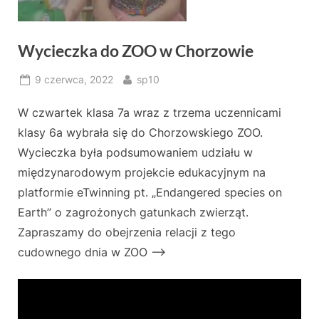
Wycieczka do ZOO w Chorzowie
Posted
By
9 czerwca, 2022
sp10
on
W czwartek klasa 7a wraz z trzema uczennicami
klasy 6a wybrała się do Chorzowskiego ZOO.
Wycieczka była podsumowaniem udziału w
międzynarodowym projekcie edukacyjnym na
platformie eTwinning pt. „Endangered species on
Earth” o zagrożonych gatunkach zwierząt.
Zapraszamy do obejrzenia relacji z tego
cudownego dnia w ZOO —>