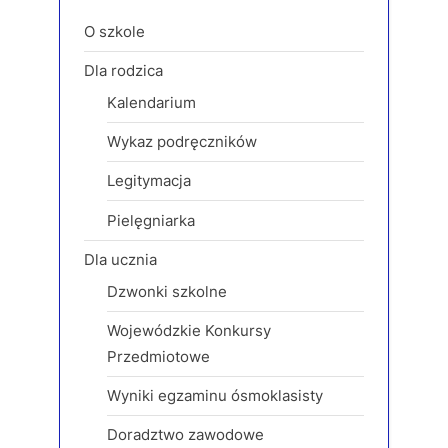
o
o
O szkole
u
s
Dla rodzica
s
t
Kalendarium
P
:
o
Wykaz podręczników
s
Legitymacja
t
:
Pielęgniarka
Dla ucznia
Dzwonki szkolne
Wojewódzkie Konkursy
Przedmiotowe
Wyniki egzaminu ósmoklasisty
Doradztwo zawodowe