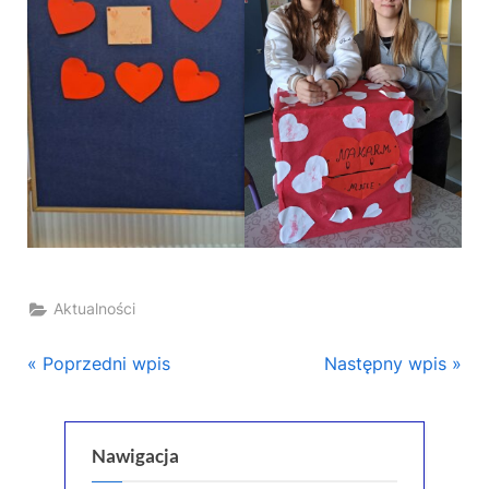
Aktualności
Nawigacja
P
N
Poprzedni wpis
Następny wpis
r
e
wpisu
e
x
v
t
Nawigacja
i
P