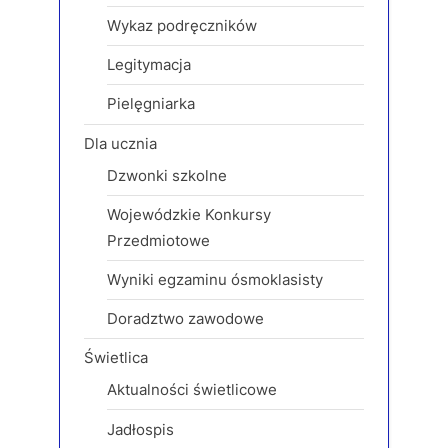
o
Wykaz podręczników
s
Legitymacja
t
:
Pielęgniarka
Dla ucznia
Dzwonki szkolne
Wojewódzkie Konkursy
Przedmiotowe
Wyniki egzaminu ósmoklasisty
Doradztwo zawodowe
Świetlica
Aktualności świetlicowe
Jadłospis