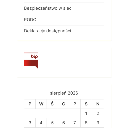
Bezpieczeństwo w sieci
RODO
Deklaracja dostępności
sierpień 2026
P
W
Ś
C
P
S
N
1
2
3
4
5
6
7
8
9