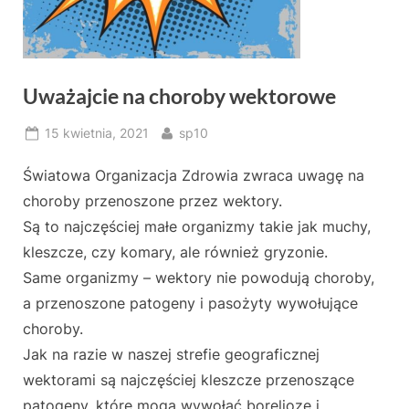
Uważajcie na choroby wektorowe
Posted
By
15 kwietnia, 2021
sp10
on
Światowa Organizacja Zdrowia zwraca uwagę na
choroby przenoszone przez wektory.
Są to najczęściej małe organizmy takie jak muchy,
kleszcze, czy komary, ale również gryzonie.
Same organizmy – wektory nie powodują choroby,
a przenoszone patogeny i pasożyty wywołujące
choroby.
Jak na razie w naszej strefie geograficznej
wektorami są najczęściej kleszcze przenoszące
patogeny, które mogą wywołać boreliozę i