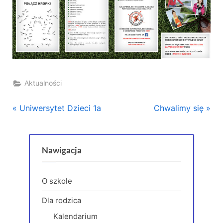
Aktualności
Nawigacja
P
N
Uniwersytet Dzieci 1a
Chwalimy się
r
e
wpisu
e
x
v
t
Nawigacja
i
P
o
o
O szkole
u
s
Dla rodzica
s
t
Kalendarium
P
: