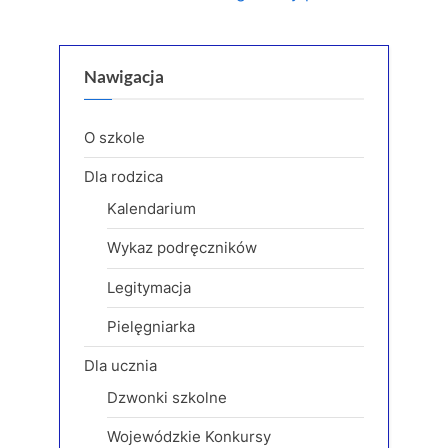
v
e
i
x
o
t
Nawigacja
u
P
s
o
O szkole
P
s
Dla rodzica
o
t
Kalendarium
s
:
t
Wykaz podręczników
:
Legitymacja
Pielęgniarka
Dla ucznia
Dzwonki szkolne
Wojewódzkie Konkursy