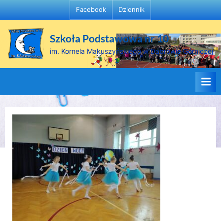
Skip
Facebook
Dziennik
to
content
Szkoła Podstawowa nr 10
im. Kornela Makuszyńskiego w Dąbrowie Górniczej