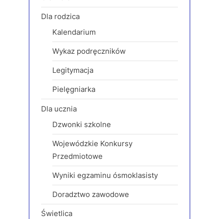
s
s
Dla rodzica
P
t
Kalendarium
o
:
s
Wykaz podręczników
t
Legitymacja
:
Pielęgniarka
Dla ucznia
Dzwonki szkolne
Wojewódzkie Konkursy
Przedmiotowe
Wyniki egzaminu ósmoklasisty
Doradztwo zawodowe
Świetlica