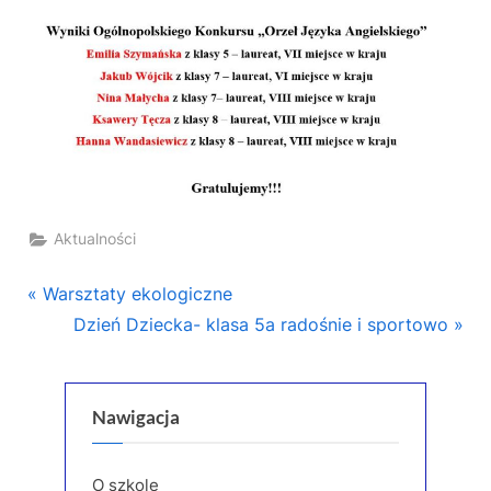
Aktualności
Nawigacja
P
Warsztaty ekologiczne
r
N
Dzień Dziecka- klasa 5a radośnie i sportowo
wpisu
e
e
v
x
i
t
Nawigacja
o
P
u
o
O szkole