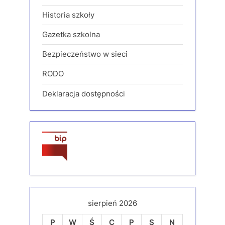
Historia szkoły
Gazetka szkolna
Bezpieczeństwo w sieci
RODO
Deklaracja dostępności
sierpień 2026
P
W
Ś
C
P
S
N