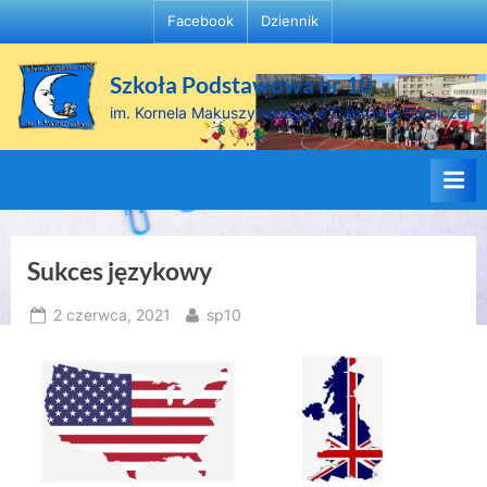
Skip
Facebook
Dziennik
to
content
Szkoła Podstawowa nr 10
im. Kornela Makuszyńskiego w Dąbrowie Górniczej
Sukces językowy
Posted
By
2 czerwca, 2021
sp10
on