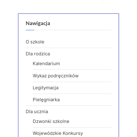
r
e
wpisu
e
x
v
t
Nawigacja
i
P
o
o
O szkole
u
s
Dla rodzica
s
t
Kalendarium
P
:
o
Wykaz podręczników
s
Legitymacja
t
:
Pielęgniarka
Dla ucznia
Dzwonki szkolne
Wojewódzkie Konkursy