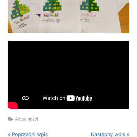
Aktualności
Nawigacja
P
N
Poprzedni wpis
Następny wpis