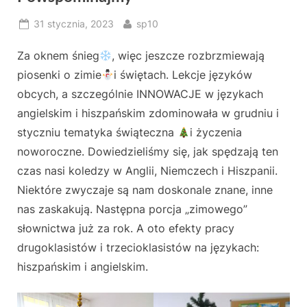
Posted
By
31 stycznia, 2023
sp10
on
Za oknem śnieg
, więc jeszcze rozbrzmiewają
piosenki o zimie
i świętach. Lekcje języków
obcych, a szczególnie INNOWACJE w językach
angielskim i hiszpańskim zdominowała w grudniu i
styczniu tematyka świąteczna
i życzenia
noworoczne. Dowiedzieliśmy się, jak spędzają ten
czas nasi koledzy w Anglii, Niemczech i Hiszpanii.
Niektóre zwyczaje są nam doskonale znane, inne
nas zaskakują. Następna porcja „zimowego”
słownictwa już za rok. A oto efekty pracy
drugoklasistów i trzecioklasistów na językach:
hiszpańskim i angielskim.