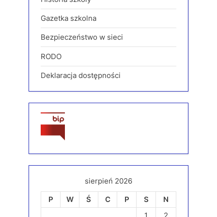
Gazetka szkolna
Bezpieczeństwo w sieci
RODO
Deklaracja dostępności
sierpień 2026
P
W
Ś
C
P
S
N
1
2