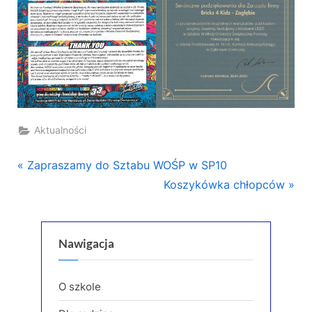
Aktualności
Nawigacja
P
Zapraszamy do Sztabu WOŚP w SP10
r
N
Koszykówka chłopców
wpisu
e
e
v
x
i
t
Nawigacja
o
P
u
o
O szkole
s
s