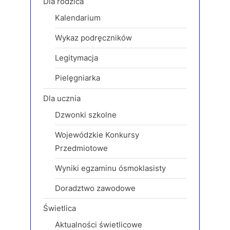
Dla rodzica
P
t
Kalendarium
o
:
s
Wykaz podręczników
t
Legitymacja
:
Pielęgniarka
Dla ucznia
Dzwonki szkolne
Wojewódzkie Konkursy
Przedmiotowe
Wyniki egzaminu ósmoklasisty
Doradztwo zawodowe
Świetlica
Aktualności świetlicowe