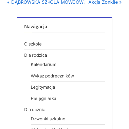
Nawigacja
P
N
DĄBROWSKA SZKOŁA MÓWCÓW!
Akcja Żonkile
r
e
wpisu
e
x
v
t
Nawigacja
i
P
o
o
O szkole
u
s
Dla rodzica
s
t
Kalendarium
P
:
o
Wykaz podręczników
s
Legitymacja
t
:
Pielęgniarka
Dla ucznia
Dzwonki szkolne