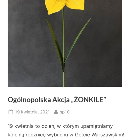
Ogólnopolska Akcja „ŻONKILE”
Posted
By
19 kwietnia, 2021
sp10
on
19 kwietnia to dzień, w którym upamiętniamy
kolejną rocznicę wybuchu w Getcie Warszawskim!