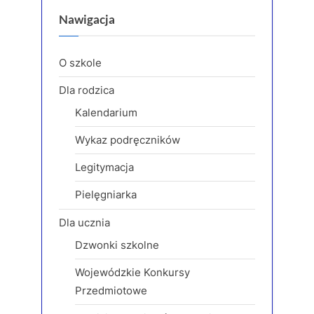
i
t
Nawigacja
o
P
u
o
O szkole
s
s
Dla rodzica
P
t
Kalendarium
o
:
s
Wykaz podręczników
t
Legitymacja
:
Pielęgniarka
Dla ucznia
Dzwonki szkolne
Wojewódzkie Konkursy
Przedmiotowe