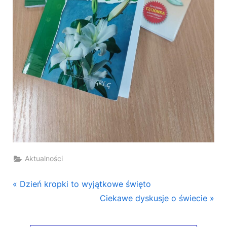
Aktualności
Nawigacja
P
Dzień kropki to wyjątkowe święto
r
N
Ciekawe dyskusje o świecie
wpisu
e
e
v
x