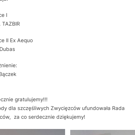
ce I
 TAZBIR
ce II Ex Aequo
 Dubas
nienie:
 Bączek
cznie gratulujemy!!!
dy dla szczęśliwych Zwycięzców ufundowała Rada
ców, za co serdecznie dziękujemy!