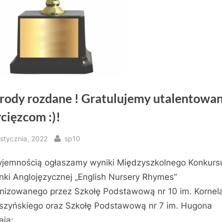
rody rozdane ! Gratulujemy utalentowa
cięzcom :)!
sted
By
 stycznia, 2022
sp10
yjemnością ogłaszamy wyniki Międzyszkolnego Konkurs
nki Anglojęzycznej „English Nursery Rhymes”
nizowanego przez Szkołę Podstawową nr 10 im. Kornel
zyńskiego oraz Szkołę Podstawową nr 7 im. Hugona
aja: