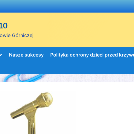
10
owie Górniczej
Toggle
Nasze sukcesy
Polityka ochrony dzieci przed krzy
sub-
menu