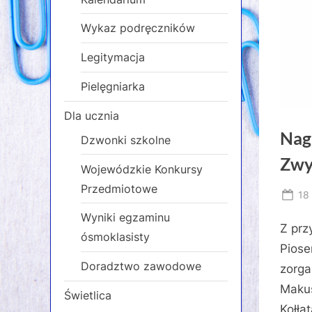
Wykaz podręczników
Legitymacja
Pielęgniarka
Dla ucznia
Nag
Dzwonki szkolne
Zwy
Wojewódzkie Konkursy
Przedmiotowe
Po
18
on
Wyniki egzaminu
Z prz
ósmoklasisty
Piose
Doradztwo zawodowe
zorga
Makus
Świetlica
Kołłąt