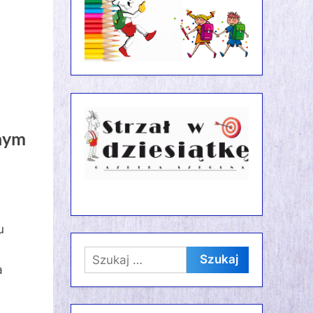
nym
u
Szukaj:
a