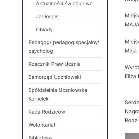
Aktualności świetlicowe
Miejs
Jadłospis
MAJA
Obiady
Miejs
Pedagog/ pedagog specjalny/
Maja
psycholog
Rzecznik Praw Ucznia
Wyróż
Eliza
Samorząd Uczniowski
Spółdzielnia Uczniowska
Kornelek
Serde
Nagro
Rada Rodziców
Rodzi
Wolontariat
Biblioteka