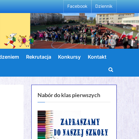
Facebook
Dziennik
wdzeniem
Rekrutacja
Konkursy
Kontakt
Toggle
search
form
Nabór do klas pierwszych