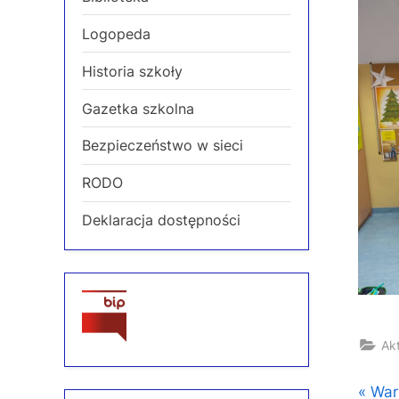
Logopeda
Historia szkoły
Gazetka szkolna
Bezpieczeństwo w sieci
RODO
Deklaracja dostępności
Ak
Naw
P
War