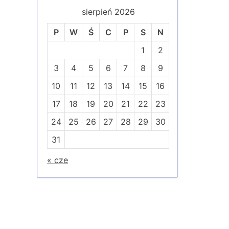
r
sierpień 2026
wp
e
P
W
Ś
C
P
S
N
v
1
2
i
3
4
5
6
7
8
9
o
u
10
11
12
13
14
15
16
s
17
18
19
20
21
22
23
P
24
25
26
27
28
29
30
o
31
s
t
« cze
: