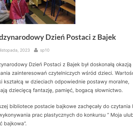
dzynarodowy Dzień Postaci z Bajek
sted
By
listopada, 2023
sp10
ynarodowy Dzień Postaci z Bajek był doskonałą okazją
jania zainteresowań czytelniczych wśród dzieci. Warto
ki kształcą w dzieciach odpowiednie postawy moralne,
jają dziecięcą fantazję, pamięć, bogacą słownictwo.
zej bibliotece postacie bajkowe zachęcały do czytania 
wykonywania prac plastycznych do konkursu ” Moja ulu
ć bajkowa”.