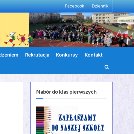
Facebook
Dziennik
wdzeniem
Rekrutacja
Konkursy
Kontakt
Toggle
search
form
Nabór do klas pierwszych