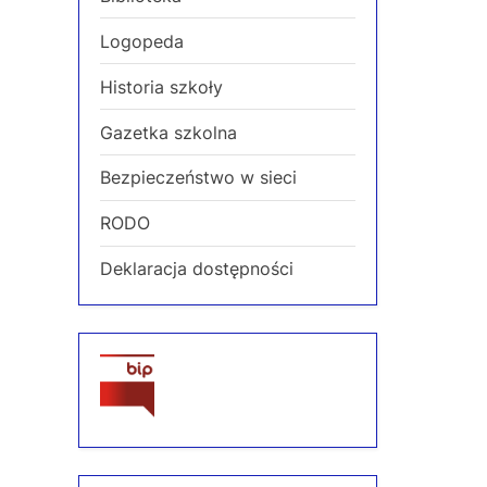
i
Logopeda
o
u
Historia szkoły
s
Gazetka szkolna
P
Bezpieczeństwo w sieci
o
s
RODO
t
Deklaracja dostępności
: