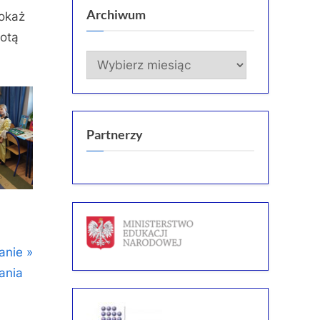
Archiwum
Pokaż
rotą
Archiwum
Partnerzy
anie
ania