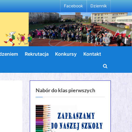
Facebook
Dziennik
wdzeniem
Rekrutacja
Konkursy
Kontakt
Toggle
search
form
Nabór do klas pierwszych