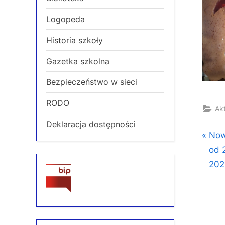
Logopeda
Historia szkoły
Gazetka szkolna
Bezpieczeństwo w sieci
RODO
Ak
Deklaracja dostępności
Naw
P
Now
r
od 
wp
e
2021
v
i
o
u