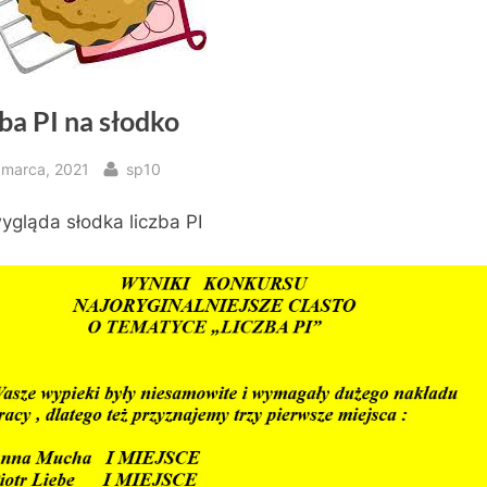
ba PI na słodko
sted
By
 marca, 2021
sp10
ygląda słodka liczba PI