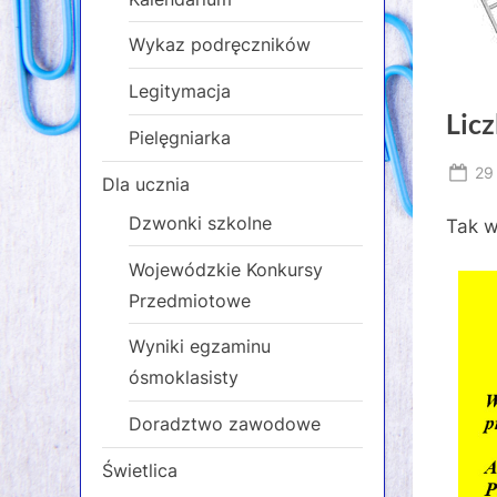
Wykaz podręczników
Legitymacja
Licz
Pielęgniarka
Po
29
Dla ucznia
on
Dzwonki szkolne
Tak w
Wojewódzkie Konkursy
Przedmiotowe
Wyniki egzaminu
ósmoklasisty
Doradztwo zawodowe
Świetlica