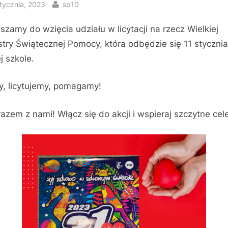
sted
By
stycznia, 2023
sp10
szamy do wzięcia udziału w licytacji na rzecz Wielkiej
stry Świątecznej Pomocy, która odbędzie się 11 styczni
j szkole.
, licytujemy, pomagamy!
razem z nami! Włącz się do akcji i wspieraj szczytne cel