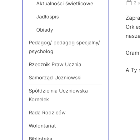
Po
2 
Aktualności świetlicowe
on
Jadłospis
Zapra
Orkie
Obiady
nasze
Pedagog/ pedagog specjalny/
psycholog
Gramy
Rzecznik Praw Ucznia
A Ty 
Samorząd Uczniowski
Spółdzielnia Uczniowska
Kornelek
Rada Rodziców
Wolontariat
Biblioteka