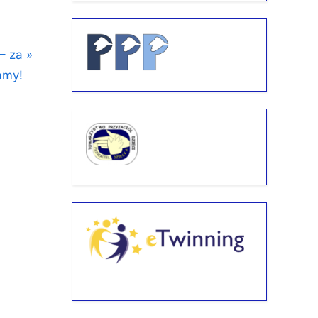
– za
amy!