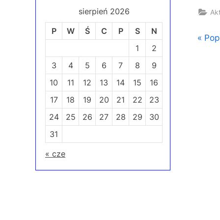
sierpień 2026
Ak
P
W
Ś
C
P
S
N
Naw
P
Pop
1
2
r
wp
3
4
5
6
7
8
9
e
v
10
11
12
13
14
15
16
i
17
18
19
20
21
22
23
o
24
25
26
27
28
29
30
u
31
s
P
« cze
o
s
t
: