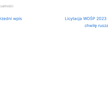
tualności
igacja
N
rzedni wpis
Licytacja WOŚP 2023 
e
chwilę rusz
isu
x
t
P
o
s
t
: