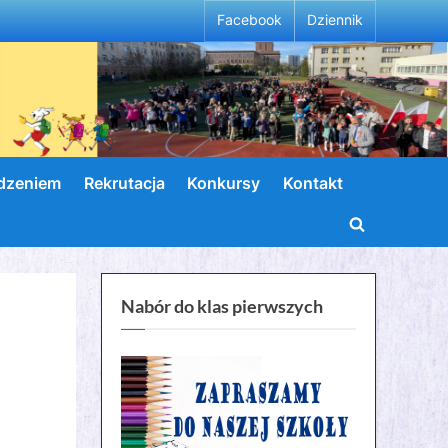
Facebook
Dziennik
wdzeniem
Rekrutacja
Konkursy
Kontakt
Toggle
search
form
Nabór do klas pierwszych