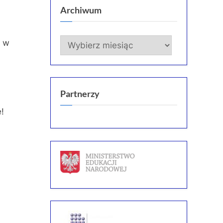
Archiwum
Archiwum
a w
Partnerzy
e!