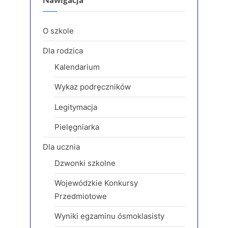
u
o
s
s
O szkole
P
t
Dla rodzica
o
:
Kalendarium
s
t
Wykaz podręczników
:
Legitymacja
Pielęgniarka
Dla ucznia
Dzwonki szkolne
Wojewódzkie Konkursy
Przedmiotowe
Wyniki egzaminu ósmoklasisty