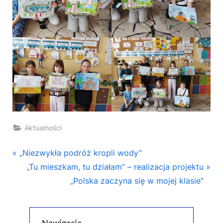
Aktualności
Nawigacja
P
„Niezwykła podróż kropli wody”
r
N
„Tu mieszkam, tu działam” – realizacja projektu
wpisu
e
e
„Polska zaczyna się w mojej klasie”
v
x
i
t
o
P
Nawigacja