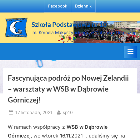
Skip
Facebook
Dziennik
to
content
Szkoła Podstawowa nr 10
im. Kornela Makuszyńskiego w Dąbrowie Górniczej
Fascynująca podróż po Nowej Zelandii
– warsztaty w WSB w Dąbrowie
Górniczej!
Posted
By
17 listopada, 2021
sp10
on
W ramach współpracy z
WSB w Dąbrowie
Górnicze
j, we wtorek 16.11.2021 r. udaliśmy się na