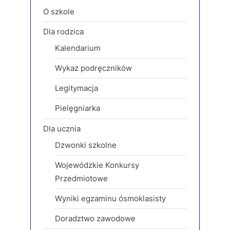
s
o
O szkole
P
s
Dla rodzica
o
t
Kalendarium
s
:
t
Wykaz podręczników
:
Legitymacja
Pielęgniarka
Dla ucznia
Dzwonki szkolne
Wojewódzkie Konkursy
Przedmiotowe
Wyniki egzaminu ósmoklasisty
Doradztwo zawodowe