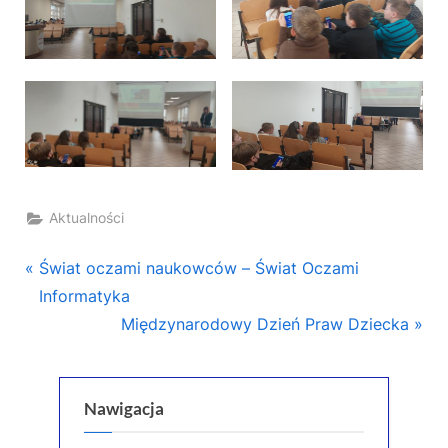
Aktualności
Nawigacja
P
Świat oczami naukowców – Świat Oczami
r
Informatyka
wpisu
e
N
Międzynarodowy Dzień Praw Dziecka
v
e
i
x
o
t
Nawigacja
u
P