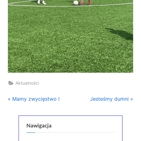
Aktualności
Nawigacja
P
N
Mamy zwycięstwo !
Jesteśmy dumni
r
e
wpisu
e
x
v
t
Nawigacja
i
P