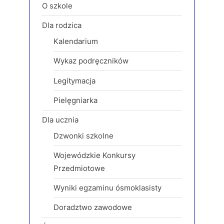
o
o
O szkole
u
s
Dla rodzica
s
t
Kalendarium
P
:
o
Wykaz podręczników
s
Legitymacja
t
:
Pielęgniarka
Dla ucznia
Dzwonki szkolne
Wojewódzkie Konkursy
Przedmiotowe
Wyniki egzaminu ósmoklasisty
Doradztwo zawodowe