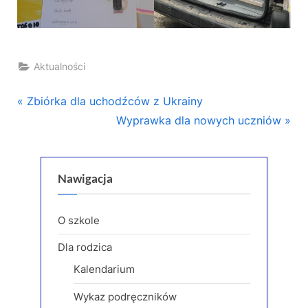
Aktualności
Nawigacja
P
Zbiórka dla uchodźców z Ukrainy
r
N
Wyprawka dla nowych uczniów
wpisu
e
e
v
x
i
t
Nawigacja
o
P
u
o
O szkole
s
s
Dla rodzica
P
t
Kalendarium
o
:
s
Wykaz podręczników