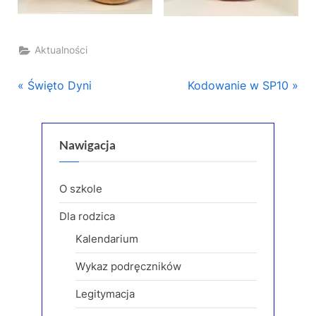
Aktualności
Nawigacja
P
N
Święto Dyni
Kodowanie w SP10
r
e
wpisu
e
x
v
t
Nawigacja
i
P
o
o
O szkole
u
s
Dla rodzica
s
t
Kalendarium
P
:
o
Wykaz podręczników
s
Legitymacja
t