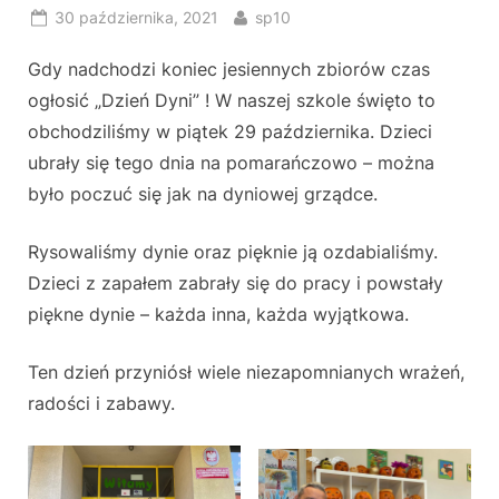
Posted
By
30 października, 2021
sp10
on
Gdy nadchodzi koniec jesiennych zbiorów czas
ogłosić „Dzień Dyni” ! W naszej szkole święto to
obchodziliśmy w piątek 29 października. Dzieci
ubrały się tego dnia na pomarańczowo – można
było poczuć się jak na dyniowej grządce.
Rysowaliśmy dynie oraz pięknie ją ozdabialiśmy.
Dzieci z zapałem zabrały się do pracy i powstały
piękne dynie – każda inna, każda wyjątkowa.
Ten dzień przyniósł wiele niezapomnianych wrażeń,
radości i zabawy.