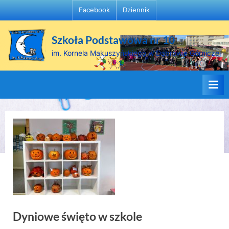
Skip
Facebook
Dziennik
to
content
Szkoła Podstawowa nr 10
im. Kornela Makuszyńskiego w Dąbrowie Górniczej
Dyniowe święto w szkole