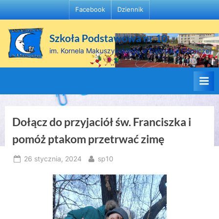
Skip
Facebook
Dziennik
to
content
Szkoła Podstawowa nr 10
im. Kornela Makuszyńskiego w Dąbrowie Górniczej
Dołącz do przyjaciół św. Franciszka i
pomóż ptakom przetrwać zimę
Posted
By
26 stycznia, 2024
sp10
on