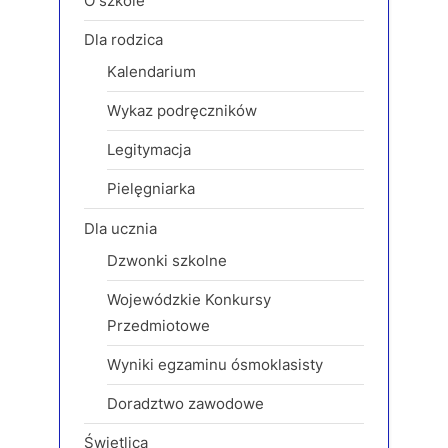
O szkole
u
s
Dla rodzica
s
t
Kalendarium
P
:
o
Wykaz podręczników
s
Legitymacja
t
:
Pielęgniarka
Dla ucznia
Dzwonki szkolne
Wojewódzkie Konkursy
Przedmiotowe
Wyniki egzaminu ósmoklasisty
Doradztwo zawodowe
Świetlica