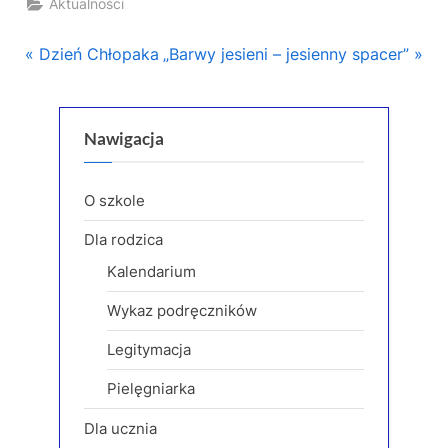
Aktualności
Nawigacja
P
N
Dzień Chłopaka
„Barwy jesieni – jesienny spacer”
r
e
wpisu
e
x
v
t
Nawigacja
i
P
o
o
O szkole
u
s
Dla rodzica
s
t
Kalendarium
P
:
o
Wykaz podręczników
s
Legitymacja
t
:
Pielęgniarka
Dla ucznia