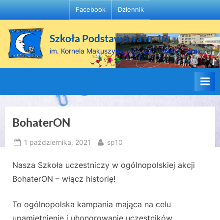
Skip
Facebook
Dziennik
to
content
Szkoła Podstawowa nr 10
im. Kornela Makuszyńskiego w Dąbrowie Górniczej
BohaterON
Posted
By
1 października, 2021
sp10
on
Nasza Szkoła uczestniczy w ogólnopolskiej akcji
BohaterON – włącz historię!
To ogólnopolska kampania mająca na celu
upamiętnienie i uhonorowanie uczestników