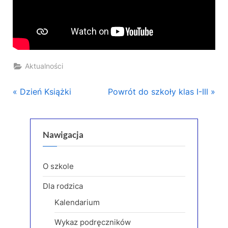
Aktualności
Nawigacja
P
N
Dzień Książki
Powrót do szkoły klas I-III
r
e
wpisu
e
x
v
t
Nawigacja
i
P
o
o
O szkole
u
s
Dla rodzica
s
t
Kalendarium
P
:
o
Wykaz podręczników