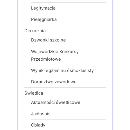
s
Legitymacja
t
:
Pielęgniarka
Dla ucznia
Dzwonki szkolne
Wojewódzkie Konkursy
Przedmiotowe
Wyniki egzaminu ósmoklasisty
Doradztwo zawodowe
Świetlica
Aktualności świetlicowe
Jadłospis
Obiady