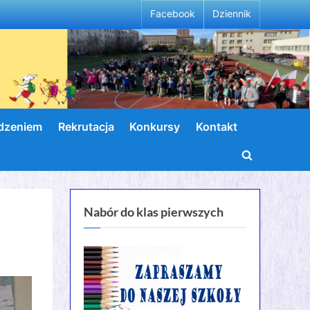
Facebook
Dziennik
wdzeniem
Rekrutacja
Konkursy
Kontakt
Toggle
search
form
Nabór do klas pierwszych