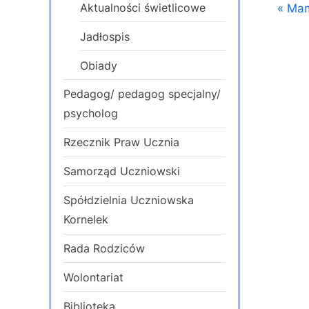
Naw
P
Aktualności świetlicowe
Mam
r
Jadłospis
wp
e
Obiady
v
i
Pedagog/ pedagog specjalny/
o
psycholog
u
Rzecznik Praw Ucznia
s
P
Samorząd Uczniowski
o
Spółdzielnia Uczniowska
s
Kornelek
t
:
Rada Rodziców
Wolontariat
Biblioteka