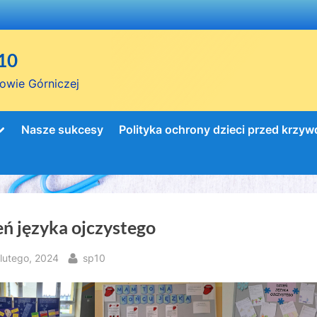
10
owie Górniczej
Toggle
Nasze sukcesy
Polityka ochrony dzieci przed krzy
sub-
menu
eń języka ojczystego
sted
By
 lutego, 2024
sp10