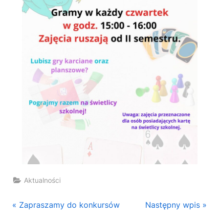
Aktualności
Nawigacja
P
N
Zapraszamy do konkursów
Następny wpis
r
e