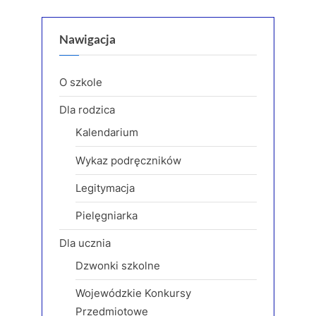
wpisu
e
x
v
t
Nawigacja
i
P
o
o
O szkole
u
s
Dla rodzica
s
t
Kalendarium
P
:
o
Wykaz podręczników
s
Legitymacja
t
:
Pielęgniarka
Dla ucznia
Dzwonki szkolne
Wojewódzkie Konkursy
Przedmiotowe