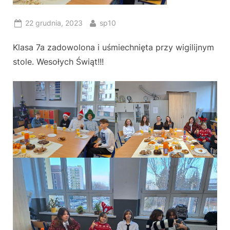
Posted
By
22 grudnia, 2023
sp10
on
Klasa 7a zadowolona i uśmiechnięta przy wigilijnym
stole. Wesołych Świąt!!!