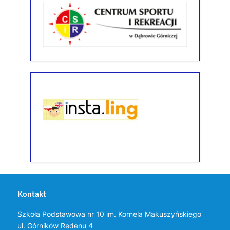
Kontakt
Szkoła Podstawowa nr 10 im. Kornela Makuszyńskiego
ul. Górników Redenu 4