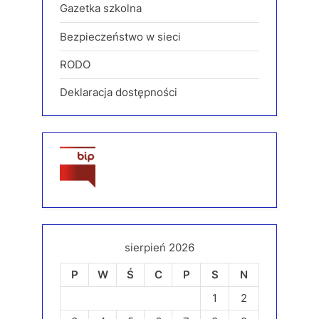
Gazetka szkolna
Bezpieczeństwo w sieci
RODO
Deklaracja dostępności
sierpień 2026
P
W
Ś
C
P
S
N
1
2