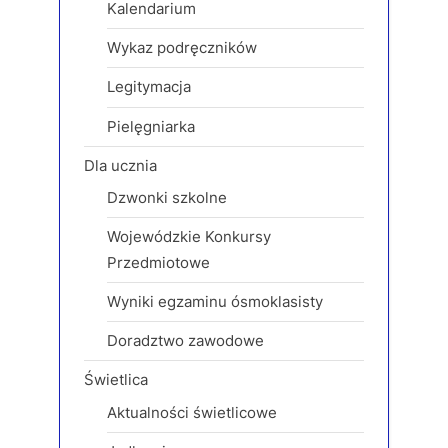
Kalendarium
P
:
o
Wykaz podręczników
s
Legitymacja
t
:
Pielęgniarka
Dla ucznia
Dzwonki szkolne
Wojewódzkie Konkursy
Przedmiotowe
Wyniki egzaminu ósmoklasisty
Doradztwo zawodowe
Świetlica
Aktualności świetlicowe