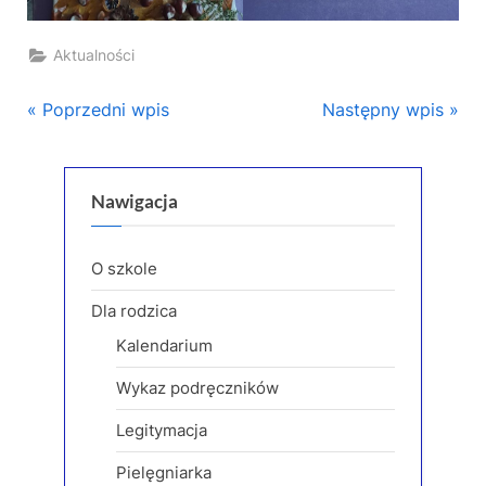
Aktualności
Nawigacja
P
N
Poprzedni wpis
Następny wpis
r
e
wpisu
e
x
v
t
Nawigacja
i
P
o
o
O szkole
u
s
Dla rodzica
s
t
Kalendarium
P
:
o
Wykaz podręczników
s
Legitymacja
t
:
Pielęgniarka