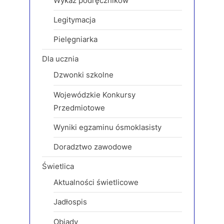
Wykaz podręczników
s
Legitymacja
t
:
Pielęgniarka
Dla ucznia
Dzwonki szkolne
Wojewódzkie Konkursy
Przedmiotowe
Wyniki egzaminu ósmoklasisty
Doradztwo zawodowe
Świetlica
Aktualności świetlicowe
Jadłospis
Obiady