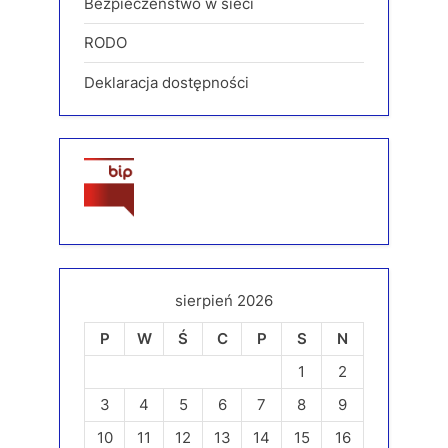
Bezpieczeństwo w sieci
RODO
Deklaracja dostępności
sierpień 2026
P
W
Ś
C
P
S
N
1
2
3
4
5
6
7
8
9
10
11
12
13
14
15
16