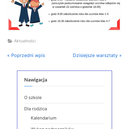
Aktualności
Nawigacja
P
N
Poprzedni wpis
Dzisiejsze warsztaty
r
e
wpisu
e
x
v
t
Nawigacja
i
P
o
o
O szkole
u
s
Dla rodzica
s
t
Kalendarium
P
:
o