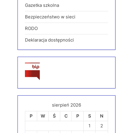
Gazetka szkolna
Bezpieczeństwo w sieci
RODO
Deklaracja dostępności
sierpień 2026
P
W
Ś
C
P
S
N
1
2