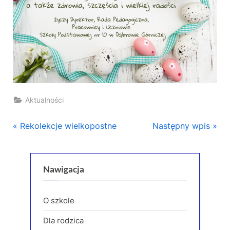
Aktualności
Nawigacja
P
N
Rekolekcje wielkopostne
Następny wpis
r
e
wpisu
e
x
v
t
Nawigacja
i
P
o
o
O szkole
u
s
Dla rodzica
s
t