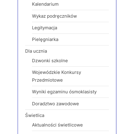
Kalendarium
P
:
o
Wykaz podręczników
s
Legitymacja
t
:
Pielęgniarka
Dla ucznia
Dzwonki szkolne
Wojewódzkie Konkursy
Przedmiotowe
Wyniki egzaminu ósmoklasisty
Doradztwo zawodowe
Świetlica
Aktualności świetlicowe