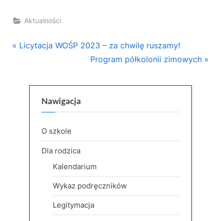
Aktualności
Nawigacja
P
Licytacja WOŚP 2023 – za chwilę ruszamy!
r
N
Program półkolonii zimowych
wpisu
e
e
v
x
i
t
Nawigacja
o
P
u
o
O szkole
s
s
Dla rodzica
P
t
Kalendarium
o
:
s
Wykaz podręczników
t
Legitymacja
: