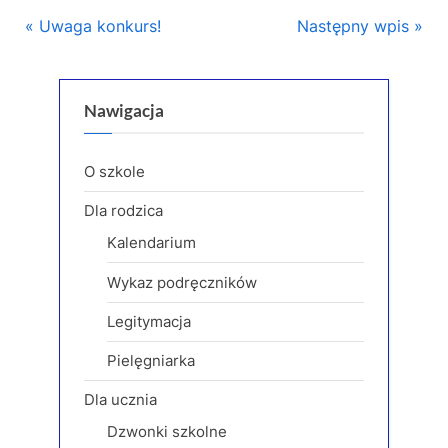
Nawigacja
P
N
Uwaga konkurs!
Następny wpis
r
e
wpisu
e
x
v
t
Nawigacja
i
P
o
o
O szkole
u
s
Dla rodzica
s
t
Kalendarium
P
:
o
Wykaz podręczników
s
Legitymacja
t
:
Pielęgniarka
Dla ucznia
Dzwonki szkolne