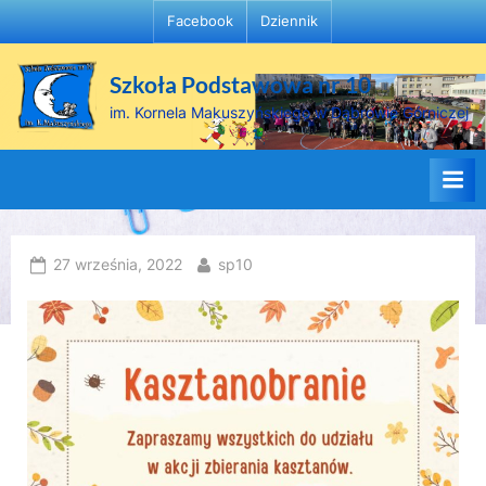
Skip
Facebook
Dziennik
to
content
Szkoła Podstawowa nr 10
im. Kornela Makuszyńskiego w Dąbrowie Górniczej
Posted
By
27 września, 2022
sp10
on