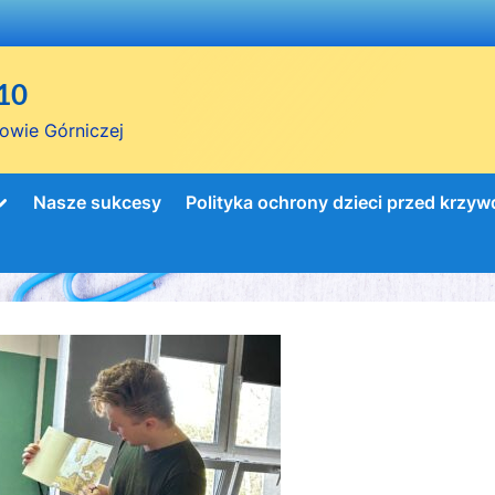
10
owie Górniczej
Toggle
Nasze sukcesy
Polityka ochrony dzieci przed krzy
sub-
menu