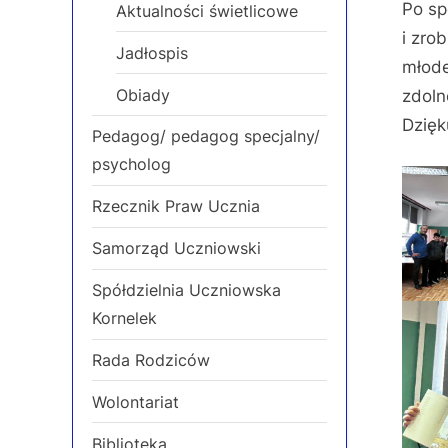
Po sp
Aktualności świetlicowe
i zro
Jadłospis
młode
Obiady
zdolno
Dzięk
Pedagog/ pedagog specjalny/
psycholog
Rzecznik Praw Ucznia
Samorząd Uczniowski
Spółdzielnia Uczniowska
Kornelek
Rada Rodziców
Wolontariat
Biblioteka