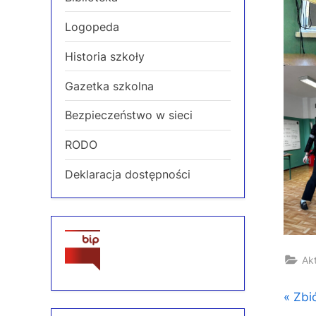
Logopeda
Historia szkoły
Gazetka szkolna
Bezpieczeństwo w sieci
RODO
Deklaracja dostępności
Ak
Naw
P
Zbi