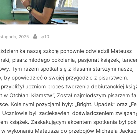
sted
By
istopada, 2025
sp10
ździernika naszą szkołę ponownie odwiedził Mateusz
rski, pisarz młodego pokolenia, pasjonat książek, tance
owy. Tym razem spotkał się z klasami starszymi naszej
y, by opowiedzieć o swojej przygodzie z pisarstwem.
 przybliżył uczniom proces tworzenia debiutanckiej ksią
ht w Otchłani Kłamstw”, Został najmłodszym pisarzem f
sce. Kolejnymi pozycjami były: „Bright. Upadek” oraz „Fe
”. Uczniowie byli zaciekawieni doświadczeniem związan
iem książek. Zaskakującym akcentem spotkania był pok
 w wykonaniu Mateusza do przebojów Michaela Jackso