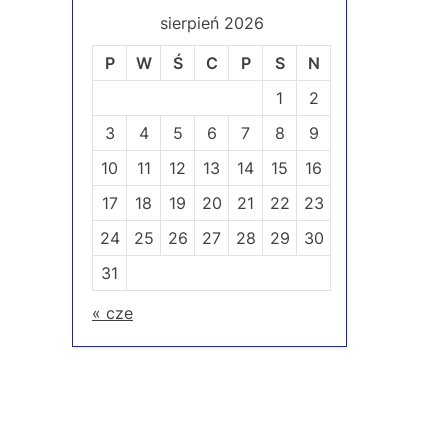
r
wp
sierpień 2026
e
v
P
W
Ś
C
P
S
N
i
1
2
o
3
4
5
6
7
8
9
u
10
11
12
13
14
15
16
s
17
18
19
20
21
22
23
P
o
24
25
26
27
28
29
30
s
31
t
« cze
: