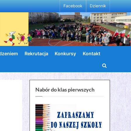
Facebook
Dziennik
wdzeniem
Rekrutacja
Konkursy
Kontakt
Toggle
search
form
Nabór do klas pierwszych