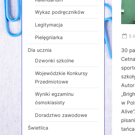
Wykaz podręczników
Legitymacja
Po
5 l
Pielęgniarka
on
Dla ucznia
30 pa
Cetna
Dzwonki szkolne
sport
Wojewódzkie Konkursy
szkoł
Przedmiotowe
Autor
„Brig
Wyniki egzaminu
ósmoklasisty
w Pol
Alive
Doradztwo zawodowe
pisan
Świetlica
tańca