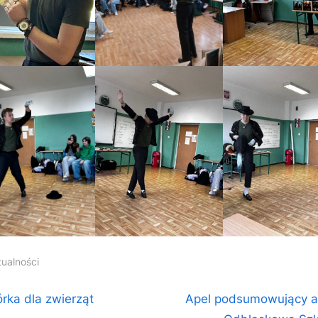
tualności
igacja
N
órka dla zwierząt
Apel podsumowujący a