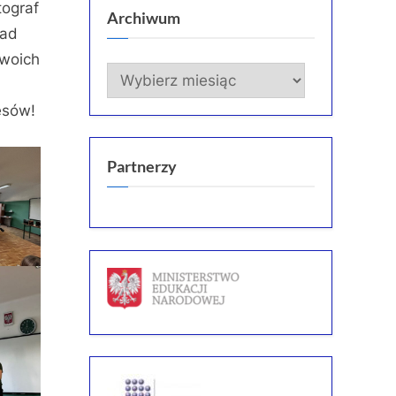
tograf
Archiwum
ład
swoich
Archiwum
esów!
Partnerzy