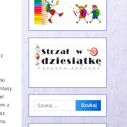
rz
żki
antasy
el
Szukaj:
ym z
az
na.