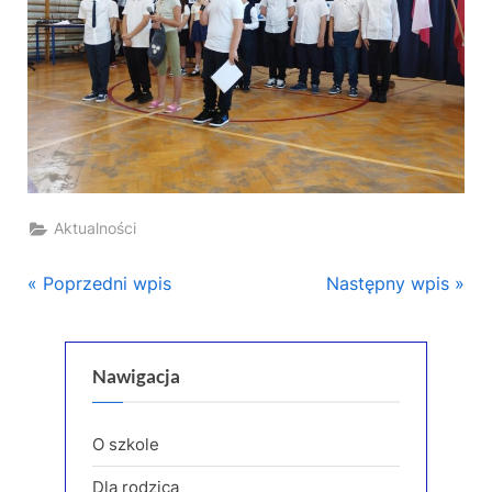
Aktualności
Nawigacja
P
N
Poprzedni wpis
Następny wpis
r
e
wpisu
e
x
v
t
Nawigacja
i
P
o
o
O szkole
u
s
Dla rodzica