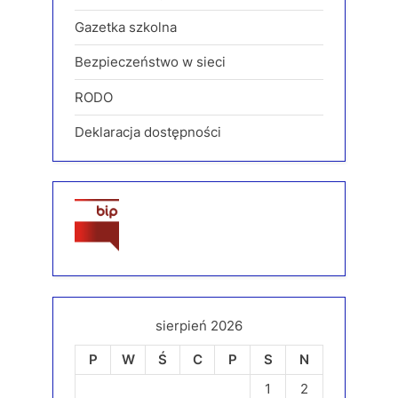
Gazetka szkolna
Bezpieczeństwo w sieci
RODO
Deklaracja dostępności
sierpień 2026
P
W
Ś
C
P
S
N
1
2