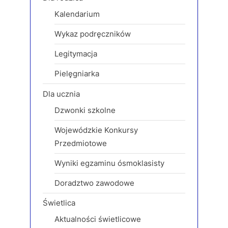
s
t
Kalendarium
P
:
o
Wykaz podręczników
s
Legitymacja
t
:
Pielęgniarka
Dla ucznia
Dzwonki szkolne
Wojewódzkie Konkursy
Przedmiotowe
Wyniki egzaminu ósmoklasisty
Doradztwo zawodowe
Świetlica
Aktualności świetlicowe