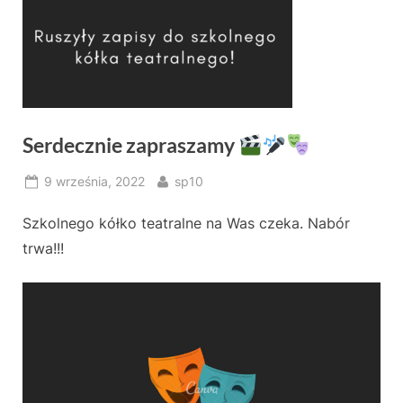
Serdecznie zapraszamy
Posted
By
9 września, 2022
sp10
on
Szkolnego kółko teatralne na Was czeka. Nabór
trwa!!!