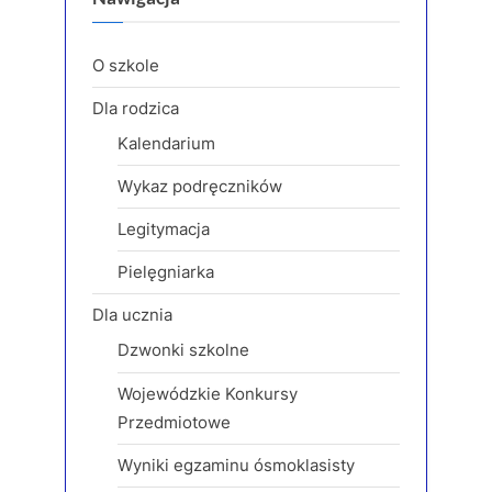
o
P
u
o
O szkole
s
s
Dla rodzica
P
t
Kalendarium
o
:
s
Wykaz podręczników
t
Legitymacja
:
Pielęgniarka
Dla ucznia
Dzwonki szkolne
Wojewódzkie Konkursy
Przedmiotowe
Wyniki egzaminu ósmoklasisty