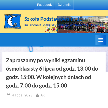
Skip
Facebook
Dziennik
to
content
Szkoła Podstawowa nr 10
im. Kornela Makuszyńskiego w Dąbrowie Górniczej
Zapraszamy po wyniki egzaminu
ósmoklasisty 6 lipca od godz. 13:00 do
godz. 15:00. W kolejnych dniach od
godz. 7:00 do godz. 15:00
Posted
By
4 lipca, 2023
AK
on